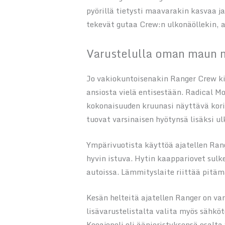
pyörillä tietysti maavarakin kasvaa
tekevät gutaa Crew:n ulkonäöllekin, a
Varustelulla oman maun 
Jo vakiokuntoisenakin Ranger Crew ki
ansiosta vielä entisestään. Radical Mo
kokonaisuuden kruunasi näyttävä korit
tuovat varsinaisen hyötynsä lisäksi ul
Ympärivuotista käyttöä ajatellen Rang
hyvin istuva. Hytin kaappariovet sulk
autoissa. Lämmityslaite riittää pitä
Kesän helteitä ajatellen Ranger on var
lisävarustelistalta valita myös sähköt
Koeajopeli oli äänieristyksensä osalta