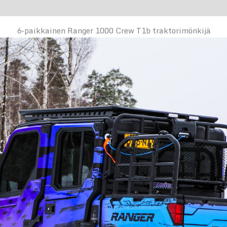
6-paikkainen Ranger 1000 Crew T1b traktorimönkijä