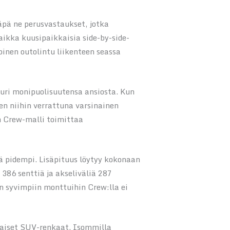
näpä ne perusvastaukset, jotka
ikka kuusipaikkaisia side-by-side-
oinen outolintu liikenteen seassa
uuri monipuolisuutensa ansiosta. Kun
n niihin verrattuna varsinainen
n Crew-malli toimittaa
ä pidempi. Lisäpituus löytyy kokonaan
 386 senttiä ja akseliväliä 287
in syvimpiin monttuihin Crew:lla ei
maiset SUV-renkaat. Isommilla