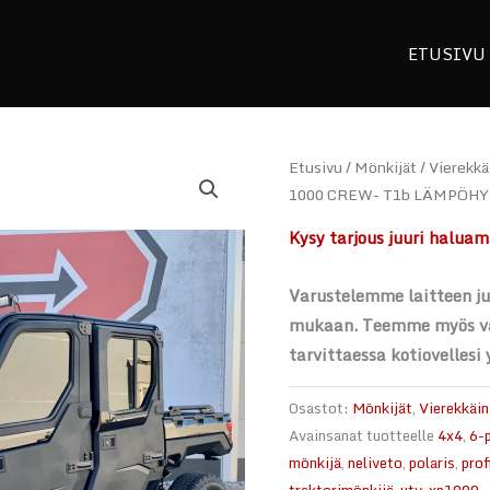
ETUSIVU
Etusivu
/
Mönkijät
/
Vierekkä
1000 CREW- T1b LÄMPÖHYTIL
Kysy tarjous juuri haluam
Varustelemme laitteen juu
mukaan. Teemme myös va
tarvittaessa kotiovelles
Osastot:
Mönkijät
,
Vierekkäin
Avainsanat tuotteelle
4x4
,
6-
mönkijä
,
neliveto
,
polaris
,
prof
traktorimönkijä
,
utv
,
xp1000