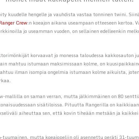
öity kuudelle hengelle ja vauhdista vastaa tonninen twini. Sii
 Ranger Crew
:n koeajon aikana useampaan otteeseen kertoa. Va
arkkinoilla jo useamman vuoden, on sellainen edelleenkin melk
aktorimönkijät korvaavat jo monessa taloudessa kakkosauton j
kkain mahtuu istumaan maksimissaan kolme, on kuusipaikkaine
mahtuu ilman isompia ongelmia istumaan kolme aikuista, jote
rkaa.
rew-mallilla on saman verran, mutta jälkimmäinen on 80 sentti
konaisuudessaan sisätiloissa. Pituutta Rangerilla on kaikkiaan
akseliväli aiheuttaa sen, että kovin tiheään metsään ja kaikke
-tuumainen, mutta koeajopeliin oli asennettu peräti 31-tuu