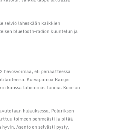
e selviö läheskään kaikkien
eisen bluetooth-radion kuuntelun ja
2 hevosvoimaa, eli periaatteessa
otilanteissa. Kuivapainoa Ranger
skin kanssa lähemmäs tonnia. Kone on
aavutetaan hujauksessa. Polariksen
arttuu toimeen pehmeästi ja pitää
hyvin. Asento on selvästi pysty,