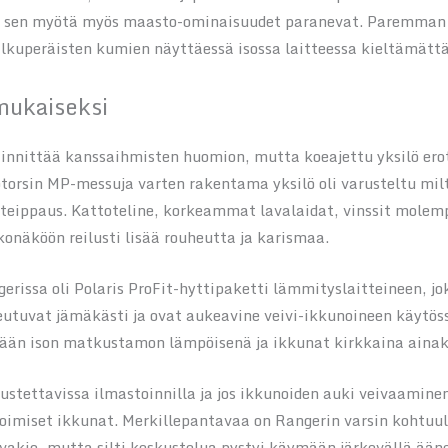
 ja sen myötä myös maasto-ominaisuudet paranevat. Paremman 
lkuperäisten kumien näyttäessä isossa laitteessa kieltämättä
mukaiseksi
innittää kanssaihmisten huomion, mutta koeajettu yksilö ero
torsin MP-messuja varten rakentama yksilö oli varusteltu milte
eippaus. Kattoteline, korkeammat lavalaidat, vinssit molempi
konäköön reilusti lisää rouheutta ja karismaa.
erissa oli Polaris ProFit-hyttipaketti lämmityslaitteineen, jo
eutuvat jämäkästi ja ovat aukeavine veivi-ikkunoineen käytös
mään ison matkustamon lämpöisenä ja ikkunat kirkkaina ainaki
ustettavissa ilmastoinnilla ja jos ikkunoiden auki veivaaminen
oimiset ikkunat. Merkillepantavaa on Rangerin varsin kohtuull
 vakio, mutta silti keskustelua pystyi käymään järkevällä ään