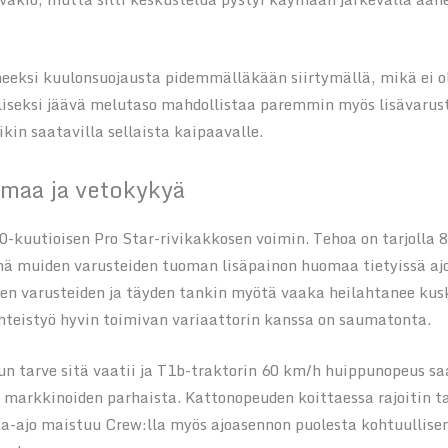
neeksi kuulonsuojausta pidemmälläkään siirtymällä, mikä ei ol
iseksi jäävä melutaso mahdollistaa paremmin myös lisävarust
ikin saatavilla sellaista kaipaavalle.
imaa ja vetokykyä
kuutioisen Pro Star-rivikakkosen voimin. Tehoa on tarjolla 8
nnä muiden varusteiden tuoman lisäpainon huomaa tietyissä aj
kien varusteiden ja täyden tankin myötä vaaka heilahtanee ku
yhteistyö hyvin toimivan variaattorin kanssa on saumatonta.
un tarve sitä vaatii ja T1b-traktorin 60 km/h huippunopeus s
 markkinoiden parhaista. Kattonopeuden koittaessa rajoitin t
-ajo maistuu Crew:lla myös ajoasennon puolesta kohtuullisen 