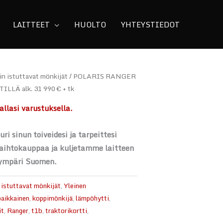
LAITTEET
HUOLTO
YHTEYSTIEDOT
in istuttavat mönkijät
/ POLARIS RANGER
LÄ alk. 31 990 € + tk
allasi varustuksella.
ri sinun toiveidesi ja tarpeittesi
ihtokauppaa ja kuljetamme laitteen
i ympäri Suomen.
 istuttavat mönkijät
,
Yleinen
paikkainen
,
koppimönkijä
,
lämpöhytti
,
it
,
Ranger
,
t1b
,
traktorikortti
,