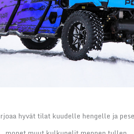
rjoaa hyvät tilat kuudelle hengelle ja pe
monet muut kulkupelit mennen tullen.