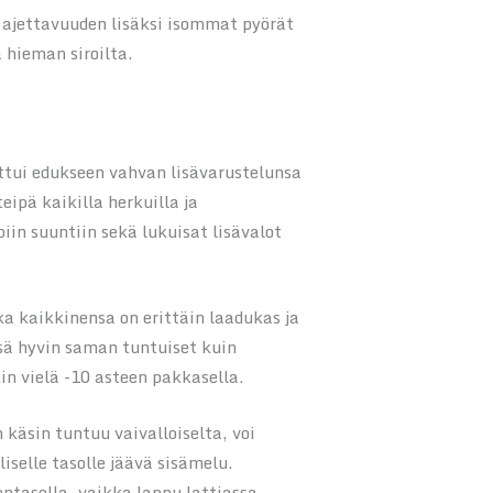
ajettavuuden lisäksi isommat pyörät
 hieman siroilta.
ttui edukseen vahvan lisävarustelunsa
ipä kaikilla herkuilla ja
in suuntiin sekä lukuisat lisävalot
ka kaikkinensa on erittäin laadukas ja
sä hyvin saman tuntuiset kuin
n vielä -10 asteen pakkasella.
 käsin tuntuu vaivalloiselta, voi
iselle tasolle jäävä sisämelu.
entasolla, vaikka lappu lattiassa