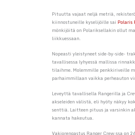
Pituutta vajaat neljä metriä, rekister
kiinnostuneille kyselijöille sai
Polaris
mönkijöitä on Polariksellakin ollut m
liikkuessaan.
Nopeasti yleistyneet side-by-side- tr
tavallisessa lyhyessä mallissa rinna
tilaihme. Molemmille penkkiriveille 
parhaimmillaan vaikka perheauton vi
Leveyttä tavallisella Rangerilla ja C
akseleiden välistä, eli hyöty näkyy ko
senttiä. Laitteen pituus ja varsinkin 
kannata hakeutua.
Vakiorengastus Ranger Crew:ssa on 26