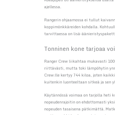
ajellessa.
Rangerin ohjaamossa ei tullut kaivan
koppimönkkäreiden kohdalla. Kohtuull
tarvittaessa on lisä-äänieristyspakett
Tonninen kone tarjoaa vo
Ranger Crew liikahtaa mukavasti 1000-
riittävästi, mutta toki lämpöhytin y
Crew:lle kertyy 744 kiloa, joten kaik
kuitenkin luonteeltaan sitkeä ja sen 
Käytännössä voimaa on tarjolla heti k
nopeudenrajoitin on ehdottomasti yksi
nopeuden tasaisena pätkimättä. Matka