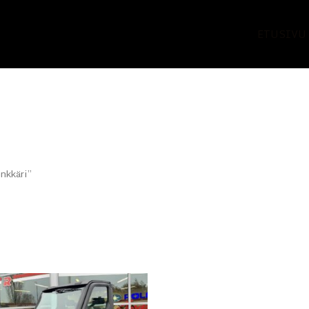
ETUSIVU
önkkäri”