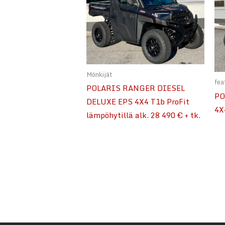
Mönkijät
fea
POLARIS RANGER DIESEL
PO
DELUXE EPS 4X4 T1b ProFit
4X
lämpöhytillä alk. 28 490 € + tk.