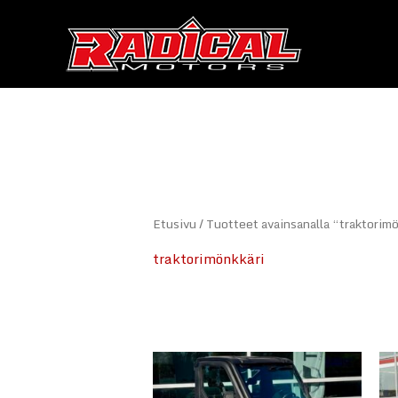
Siirry
sisältöön
Etusivu
/ Tuotteet avainsanalla “traktorim
traktorimönkkäri