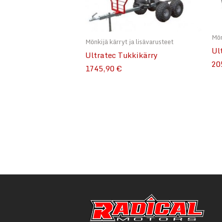
Mön
Mönkijä kärryt ja lisävarusteet
Ul
Ultratec Tukkikärry
20
1745,90 €