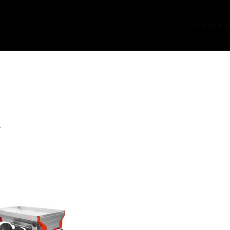
ETUSIVU
”