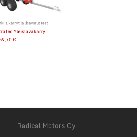
kijä kärryt ja lisävarusteet
tratec Yleislavakärry
59,70 €
Radical Motors Oy